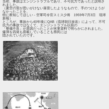
当初、事故はエンジントラブルであり、不可抗力であったと説明さ
れました。
（夏空の雷が思いがけない落雷したようなもので、手のつけようが
なかったことを、
特に察知してほしい - 空軍司令官スミス少将 1959年7月3日 琉球
新報）
ところが、事故から40年後にQAB（琉球朝日放送）によって、不可
抗力の事故ではなくて、エンジントラブル以前の
「整備不良」が原因だったことが米軍資料で明らかにされました。
爆弾を四発も搭載していることも県民には
隠されていたのです。