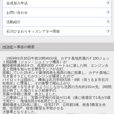
会員加入申込
お問い合わせ
活動紹介
石川ひまわりキッズシアター関係
HOME
事故の概要
1959年6月30日午前10時40分頃、カデナ基地所属のＦ100ジェッ
ト戦闘機（ジョン・シュミッツ機長）が
離陸後時速463キロ、高度約300 メートルに達した時、エンジン火
災と危険を知らせる警告ランプが点灯。
搭載していた25ポンド爆弾四発を南西の海に投棄し、カデナ基地に
引き返そうとしたがエンジンが爆発したので
パイロットは脱出し、機体は石川市6区5班・8班（現うるま市石川
松島区）に墜落し、その衝撃で撥ね上がり、
付近の家々を引きず るようにしながら北西の方向約150ｍ先、2時間
目が終了した後のミルク給食中の
宮森小学校に激突、炎上しました。
この事故により、宮森小学校の生徒が11名（後に後遺症で1名が2歳
で死亡）、地域住民が6名死亡しました。
重軽傷者も220名に達し、住宅27戸、公民館1棟、校舎3教室を全
焼。住宅8戸、校舎2教室を半焼させる
大惨事となりました。