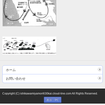
ホーム
お問い合わせ
Copyright (C) ishikawamiyamori630kai.cloud-line.com All Rights Reserved.
表示：PC